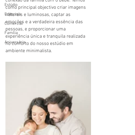
conexão da família com o bebé. Temos 
Estúdio
como principal objectivo criar imagens 
Editoriais
naturais e luminosas, captar as 
emoções e a verdadeira essência das 
Comercial
pessoas, e proporcionar uma 
Família
experiência única e tranquila realizada 
Aniversário
no conforto do nosso estúdio em 
ambiente minimalista.