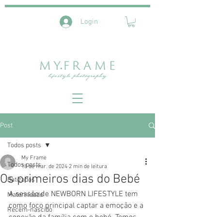
Login
Post
Todos posts
My Frame
Todos posts
18 de mar. de 2024
2 min de leitura
Os primeiros dias do Bebé
Batizados
A sessão de NEWBORN LIFESTYLE tem 
Maternidade
como foco principal captar a emoção e a 
Recém-nascido