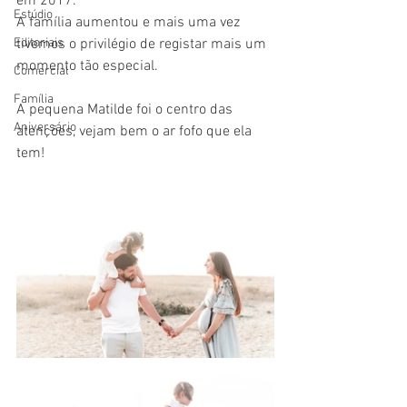
em 2017.
Estúdio
A família aumentou e mais uma vez 
Editoriais
tivemos o privilégio de registar mais um 
momento tão especial.
Comercial
Família
A pequena Matilde foi o centro das 
Aniversário
atenções, vejam bem o ar fofo que ela 
tem!