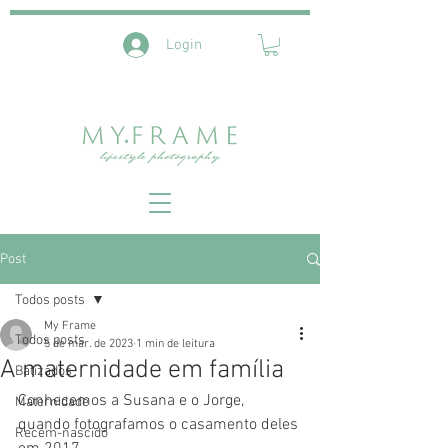
Login
Post
Todos posts
My Frame
Todos posts
5 de mar. de 2023
1 min de leitura
A maternidade em família
Batizados
Conhecemos a Susana e o Jorge, 
Maternidade
quando fotografamos o casamento deles 
Recém-nascido