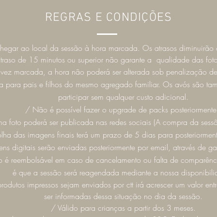
REGRAS E CONDIÇÕES
chegar ao local da sessão à hora marcada. Os atrasos diminuirão 
raso de 15 minutos ou superior não garante a qualidade das foto
ez marcada, a hora não poderá ser alterada sob penalização de
a para pais e filhos do mesmo agregado familiar. Os avós são t
participar sem qualquer custo adicional.
/ Não é possível fazer o upgrade de packs posteriorment
a foto poderá ser publicada nas redes sociais (A compra da sess
lha das imagens finais terá um prazo de 5 dias para posteriormen
ns digitais serão enviadas posteriormente por email, através de gal
ão é reembolsável em caso de cancelamento ou falta de comparên
é que a sessão será reagendada mediante a nossa disponibili
produtos impressos sejam enviados por ctt irá acrescer um valor 
ser informadas dessa situação no dia da sessão.
/ Válido para crianças a partir dos 3 meses.