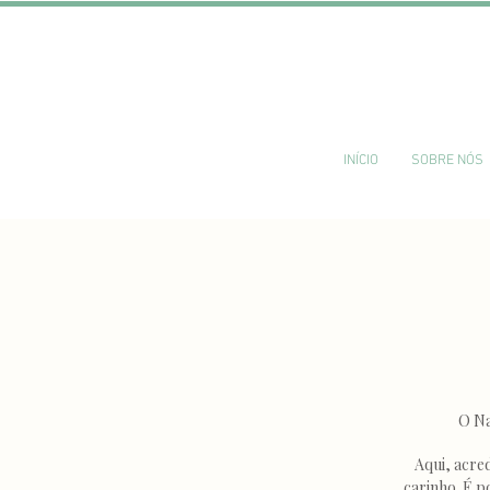
INÍCIO
SOBRE NÓS
O Na
Aqui, acre
carinho. É p