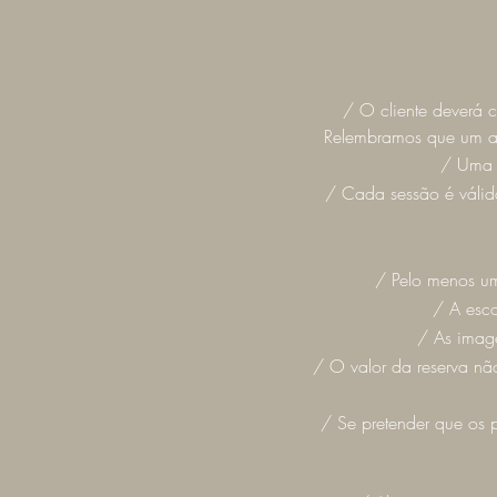
/
O cliente deverá 
Relembramos que um at
/ Uma v
/ Cada sessão é válid
/ Pelo menos um
/ A esco
/ As image
/ O valor da reserva n
/ Se pretender que os 