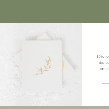
Fólio r
doura
tama