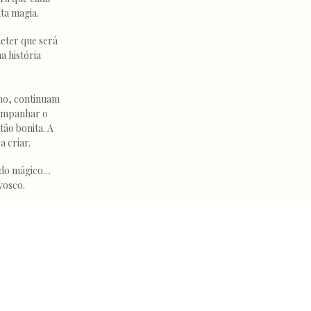
ta magia.
eter que será
a história
ano, continuam
companhar o
tão bonita. A
a criar.
ndo mágico…
vosco.