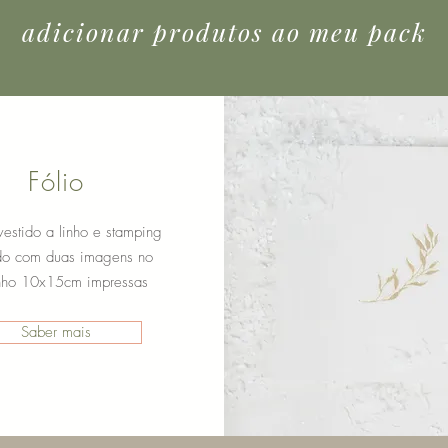
adicionar produtos ao meu pack
Fólio
evestido a linho e stamping
do com duas imagens no
nho 10x15cm impressas
Saber mais