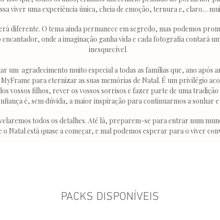
ossa viver uma experiência única, cheia de emoção, ternura e, claro… mui
será diferente. O tema ainda permanece em segredo, mas podemos prom
encantador, onde a imaginação ganha vida e cada fotografia contará um
inesquecível.
r um agradecimento muito especial a todas as famílias que, ano após 
a MyFrame para eternizar as suas memórias de Natal. É um privilégio a
os vossos filhos, rever os vossos sorrisos e fazer parte de uma tradição 
nfiança é, sem dúvida, a maior inspiração para continuarmos a sonhar e 
velaremos todos os detalhes. Até lá, preparem-se para entrar num mu
 o Natal está quase a começar, e mal podemos esperar para o viver con
PACKS DISPONÍVEIS