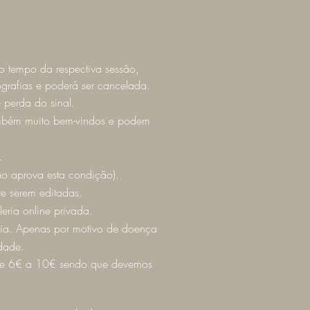
o tempo da respectiva sessão,
grafias e poderá ser cancelada.
 perda do sinal.
ambém muito bem-vindos e podem
e.
ão aprova esta condição).
te serem editadas.
eria online privada.
cia. Apenas por motivo de doença
dade.
entre 6€ a 10€ sendo que devemos