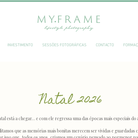
INVESTIMENTO
SESSÕES FOTOGRÁFICAS
CONTACTO
FORMAÇ
Natal 2026
tal está a chegar… e com ele regressa uma das épocas mais especiais do 
ditamos que as memórias mais bonitas merecem ser vividas e guardadas 
or isso que, todos os anos, criamos um cenário pensado ao pormenor p