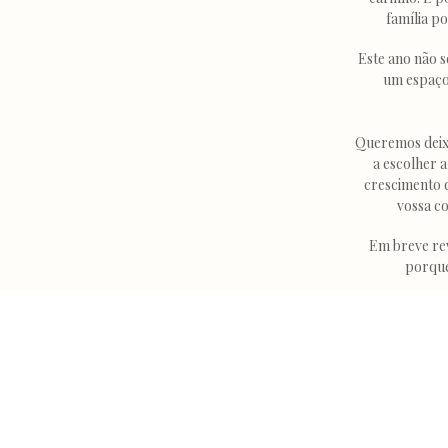
família p
Este ano não 
um espaço 
Queremos deixa
a escolher 
crescimento d
vossa co
Em breve re
porque